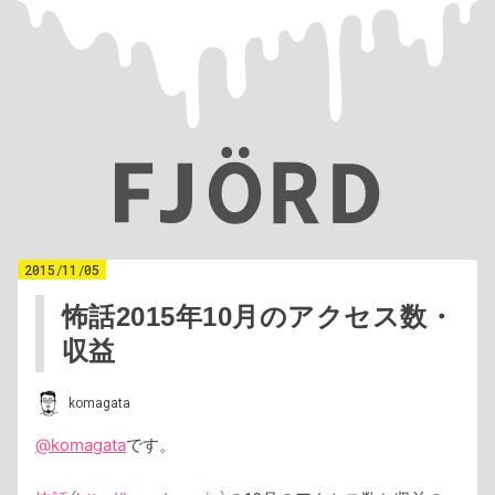
2015
/
11
/
05
怖話2015年10月のアクセス数・
収益
komagata
@komagata
です。