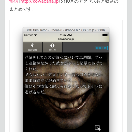
怖話
（
http://kowabana.jp
）の10月のアクセス数と収益の
まとめです。