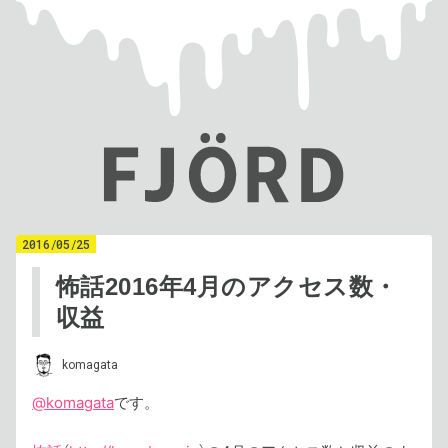
2016
/
05
/
25
怖話2016年4月のアクセス数・
収益
komagata
@komagata
です。