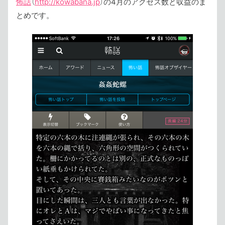
怖話
（
http://kowabana.jp
）の4月のアクセス数と収益のま
とめです。