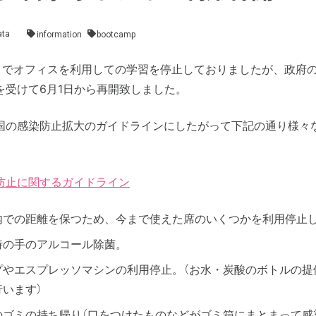
ta
information
bootcamp
日までオフィスを利用しての学習を停止しておりましたが、政府
を受けて6月1日から再開致しました。
国の感染防止拡大のガイドラインにしたがって下記の通り様々
防止に関するガイドライン
内での距離を保つため、今まで使えた席のいくつかを利用停止
時の手のアルコール除菌。
プやエスプレッソマシンの利用停止。（お水・炭酸のボトルの提
行います）
のゴミの持ち帰り（口をつけたものなどがゴミ箱にまとまって感