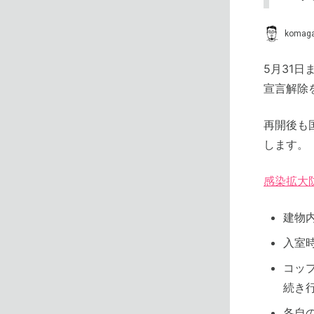
komaga
5月31
宣言解除
再開後も
します。
感染拡大
建物
入室
コッ
続き
各自