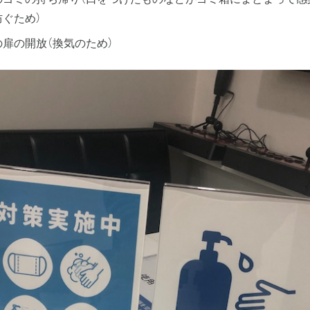
防ぐため）
の扉の開放（換気のため）