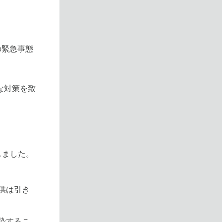
の緊急事態
な対策を致
しました。
供は引き
染するこ