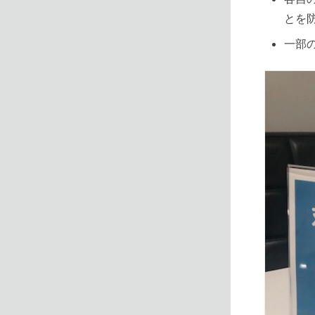
とを
一部