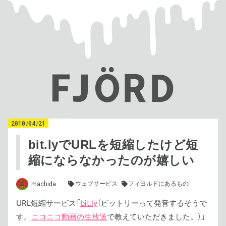
2010
/
04
/
21
bit.lyでURLを短縮したけど短
縮にならなかったのが嬉しい
ウェブサービス
フィヨルドにあるもの
machida
URL短縮サービス「
bit.ly
（ビットリーって発音するそうで
す。
ニコニコ動画の生放送
で教えていただきました。）」