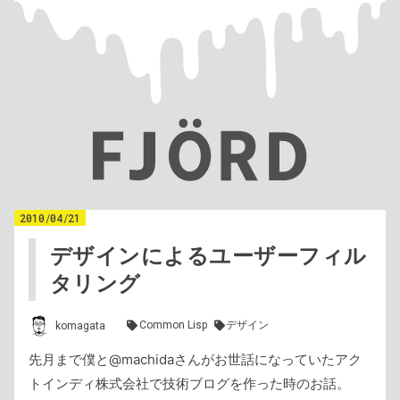
2010
/
04
/
21
デザインによるユーザーフィル
タリング
Common Lisp
デザイン
komagata
先月まで僕と@machidaさんがお世話になっていたアク
トインディ株式会社で技術ブログを作った時のお話。