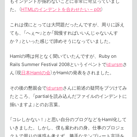
もインデントが揃わないことに非常に苛立っていまし
た。（
HTMLのインデントを合わせたい – p0t
）
これは僕にとっては大問題だったんですが、周りに訴え
ても、「へぇ〜」とか「我慢すればいいんじゃないんす
か？」といった感じで諦めそうになっていました。
Hamlの噂は何となく聞いていたんですが、Ruby on
Rails Summer Festival 2008というイベントで
id:ursm
さ
ん（現
日本Hamlの会
）がHamlの発表をされました。
その後の懇親会で
id:ursm
さんに前述の疑問をブツけてみ
たところ、「partialを読み込んだファイルのインデントに
揃いますよ」とのお言葉。
「コレしかない！」と思い自分のブログなどをHaml化して
いきました。しかし、僕も雇われの身。仕事のプロジェ
クトで周りの迷惑も考えず、勝手なテンプレート言語を