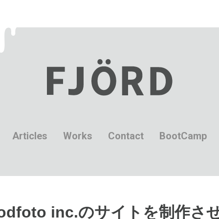
Articles
Works
Contact
BootCamp
oodfoto inc.のサイトを制作さ