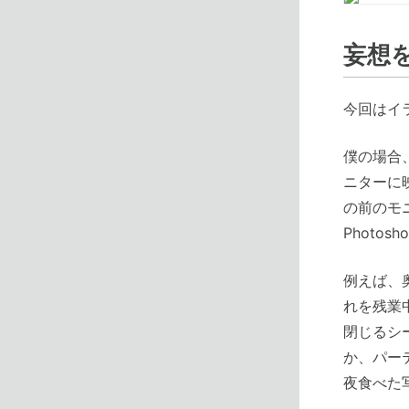
妄想を
今回はイラ
僕の場合
ニターに
の前のモ
Photo
例えば、
れを残業
閉じるシ
か、パー
夜食べた