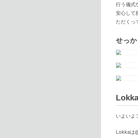
行う儀式
安心して
ただくっ
せっか
Lok
いよいよ
Lokka