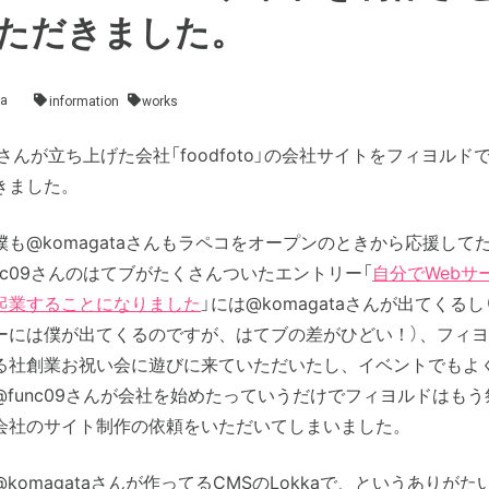
ただきました。
a
information
works
09さんが立ち上げた会社「foodfoto」の会社サイトをフィヨルド
きました。
僕も@komagataさんもラペコをオープンのときから応援して
nc09さんのはてブがたくさんついたエントリー「
自分でWebサ
起業することになりました
」には@komagataさんが出てくる
ーには僕が出てくるのですが、はてブの差がひどい！）、フィ
る社創業お祝い会に遊びに来ていただいたし、イベントでもよ
@func09さんが会社を始めたっていうだけでフィヨルドはも
会社のサイト制作の依頼をいただいてしまいました。
komagataさんが作ってるCMSのLokkaで、というありがた