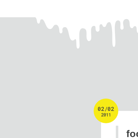
02
/
02
2011
f