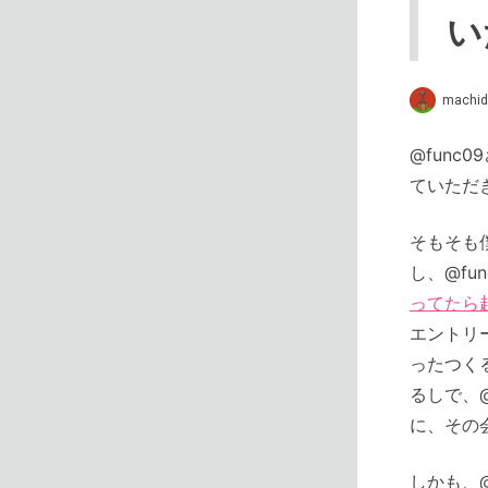
い
machid
@func
ていただ
そもそも
し、@fu
ってたら
エントリ
ったつく
るしで、
に、その
しかも、@