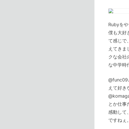
Rubyを
僕も大好
て感じで
えてきま
クな会社
な中学時
@func
えて好き
@kom
とか仕事
感動して
ですねぇ