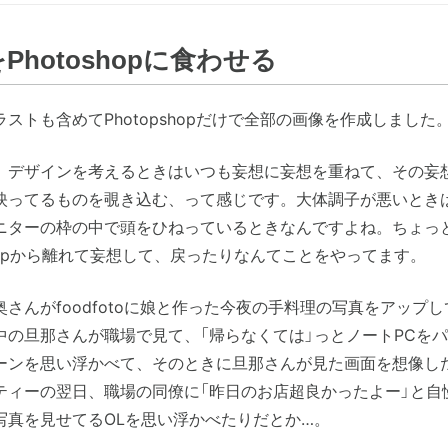
Photoshopに食わせる
ストも含めてPhotopshopだけで全部の画像を作成しました
、デザインを考えるときはいつも妄想に妄想を重ねて、その妄
映ってるものを覗き込む、って感じです。大体調子が悪いとき
ニターの枠の中で頭をひねっているときなんですよね。ちょっ
shopから離れて妄想して、戻ったりなんてことをやってます。
奥さんがfoodfotoに娘と作った今夜の手料理の写真をアップ
中の旦那さんが職場で見て、「帰らなくては」っとノートPCを
ーンを思い浮かべて、そのときに旦那さんが見た画面を想像し
ティーの翌日、職場の同僚に「昨日のお店超良かったよー」と自
写真を見せてるOLを思い浮かべたりだとか…。