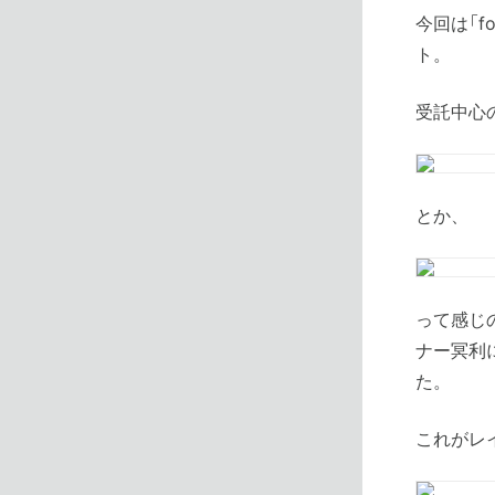
今回は「f
ト。
受託中心の制
とか、
って感じ
ナー冥利
た。
これがレ