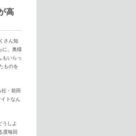
が高
たくさん知
らに、奥様
んもいらっ
ったものを
る社・前田
サイトなん
どうしよ
る度毎回