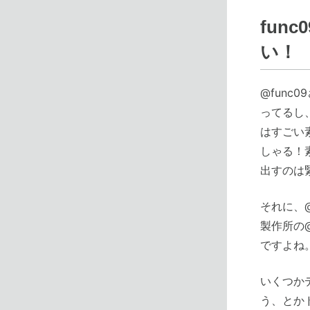
fun
い！
@fun
ってるし
はすごい
しゃる！
出すのは
それに、@
製作所の
ですよね
いくつか
う、とか