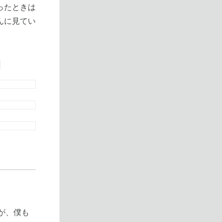
ったときは
んに見てい
開
すが、僕も