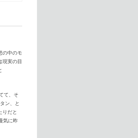
。
想の中のモ
は現実の目
と
してて、そ
パタン、と
たりだと
慢気に昨