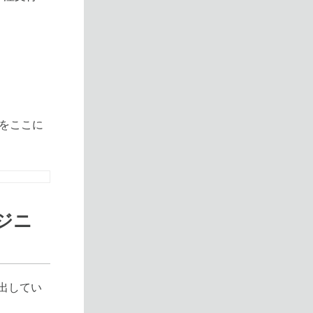
かをここに
ジニ
に出してい