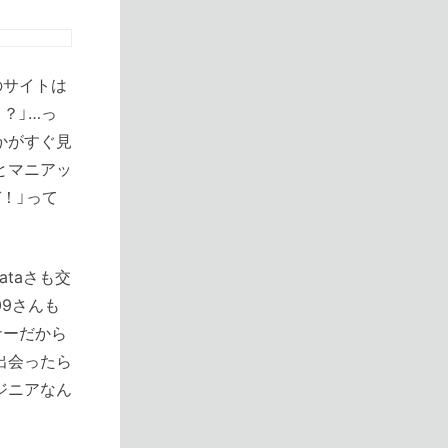
のサイトは
？」…っ
かがすぐ見
とマニアッ
！」って
ataさも交
09さんも
ナーだから
出会ったら
ジニアなん