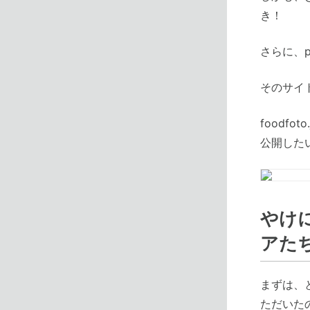
き！
さらに、p
そのサイト
foodf
公開した
やけ
アた
まずは、
ただいた