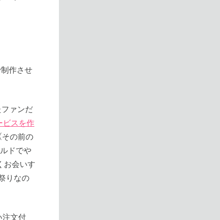
で制作させ
たファンだ
ービスを作
し（その前の
ヨルドでや
くお会いす
う祭りなの
い注文付