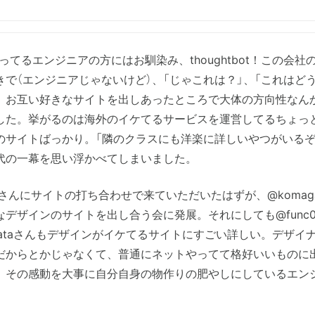
やってるエンジニアの方にはお馴染み、thoughtbot！この会社
きで（エンジニアじゃないけど）、「じゃこれは？」、「これはどう
、お互い好きなサイトを出しあったところで大体の方向性なん
した。挙がるのは海外のイケてるサービスを運営してるちょっ
のサイトばっかり。「隣のクラスにも洋楽に詳しいやつがいるぞ
代の一幕を思い浮かべてしまいました。
09さんにサイトの打ち合わせで来ていただいたはずが、@komag
なデザインのサイトを出し合う会に発展。それにしても@func
agataさんもデザインがイケてるサイトにすごい詳しい。デザイ
だからとかじゃなくて、普通にネットやってて格好いいものに
、その感動を大事に自分自身の物作りの肥やしにしているエン
。