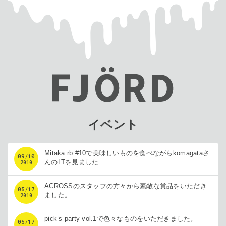
イベント
Mitaka.rb #10で美味しいものを食べながらkomagataさ
09
/
10
んのLTを見ました
2010
ACROSSのスタッフの方々から素敵な賞品をいただき
05
/
17
ました。
2010
pick’s party vol.1で色々なものをいただきました。
05
/
17