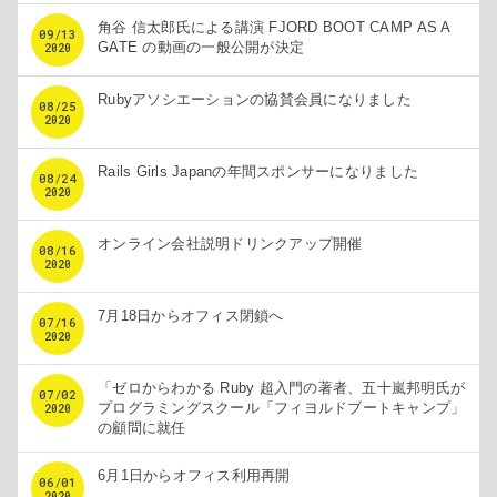
角谷 信太郎氏による講演 FJORD BOOT CAMP AS A
09
/
13
GATE の動画の一般公開が決定
2020
Rubyアソシエーションの協賛会員になりました
08
/
25
2020
Rails Girls Japanの年間スポンサーになりました
08
/
24
2020
オンライン会社説明ドリンクアップ開催
08
/
16
2020
7月18日からオフィス閉鎖へ
07
/
16
2020
「ゼロからわかる Ruby 超入門の著者、五十嵐邦明氏が
07
/
02
プログラミングスクール「フィヨルドブートキャンプ」
2020
の顧問に就任
6月1日からオフィス利用再開
06
/
01
2020