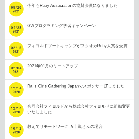
今年もRuby Associationの協賛会員になりました
05
/
20
2021
GWプログラミング学習キャンペーン
04
/
28
2021
フィヨルドブートキャンプがフクオカRuby大賞を受賞
02
/
15
2021
2021年01月のミートアップ
02
/
04
2021
Rails Girls Gathering JapanでスポンサーLTしました
12
/
14
2020
合同会社フィヨルドから株式会社フィヨルドに組織変更
12
/
14
いたしました
2020
教えてリモートワーク 五十嵐さんの場合
10
/
12
2020